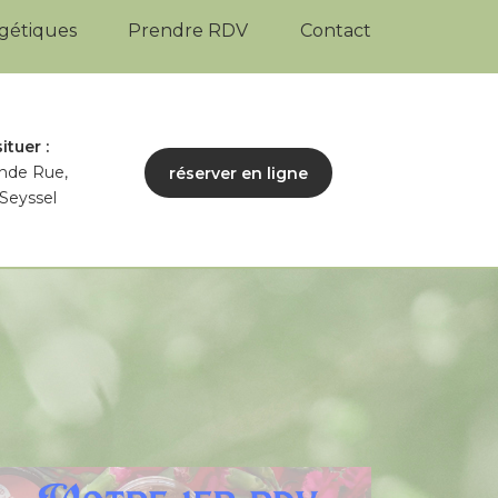
rgétiques
Prendre RDV
Contact
ituer :
nde Rue,
réserver en ligne
Seyssel