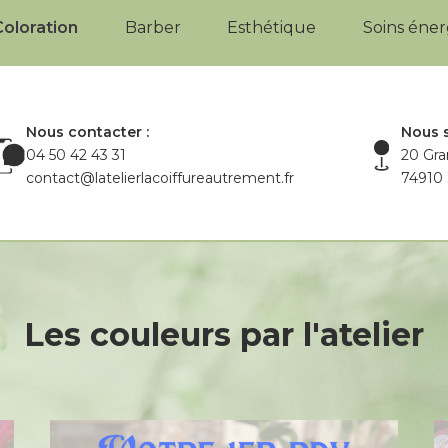
Coloration
Barber
Esthétique
Soins éne
Nous contacter :
Nous s
04 50 42 43 31
20 Gra
contact@latelierlacoiffureautrement.fr
74910 
Les
couleurs
par
l'atelier