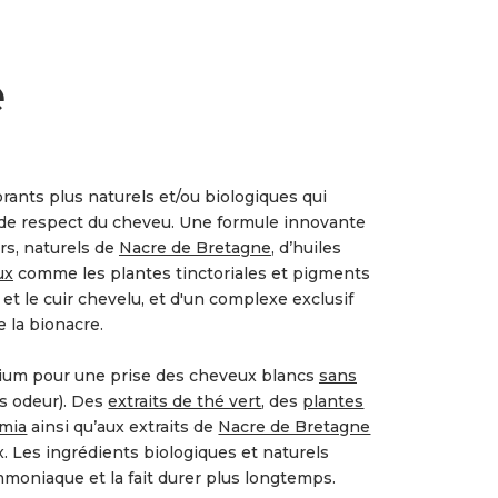
e
lorants plus naturels et/ou biologiques qui
 de respect du cheveu. Une formule innovante
rs, naturels de
Nacre de Bretagne
, d’huiles
ux
comme les plantes tinctoriales et pigments
et le cuir chevelu, et d'un complexe exclusif
e la bionacre.
lcium pour une prise des cheveux blancs
sans
 odeur). Des
extraits de thé vert
, des
plantes
amia
ainsi qu’aux extraits de
Nacre de Bretagne
. Les ingrédients biologiques et naturels
mmoniaque et la fait durer plus longtemps.