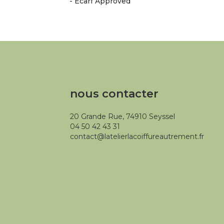
- Ecarf Approved
nous contacter
20 Grande Rue, 74910 Seyssel
04 50 42 43 31
contact@latelierlacoiffureautrement.fr