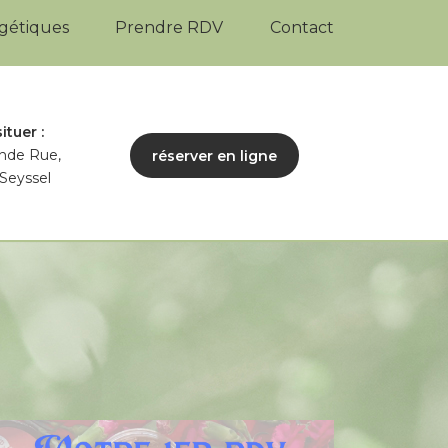
rgétiques
Prendre RDV
Contact
ituer :
nde Rue,
réserver en ligne
Seyssel