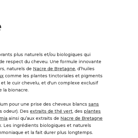
e
lorants plus naturels et/ou biologiques qui
 de respect du cheveu. Une formule innovante
rs, naturels de
Nacre de Bretagne
, d’huiles
ux
comme les plantes tinctoriales et pigments
et le cuir chevelu, et d'un complexe exclusif
e la bionacre.
lcium pour une prise des cheveux blancs
sans
 odeur). Des
extraits de thé vert
, des
plantes
amia
ainsi qu’aux extraits de
Nacre de Bretagne
. Les ingrédients biologiques et naturels
mmoniaque et la fait durer plus longtemps.