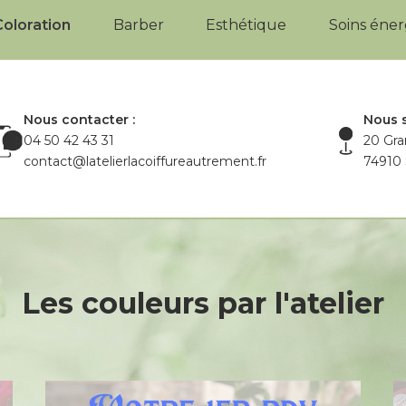
Coloration
Barber
Esthétique
Soins éne
Nous contacter :
Nous s
04 50 42 43 31
20 Gra
contact@latelierlacoiffureautrement.fr
74910 
Les
couleurs
par
l'atelier