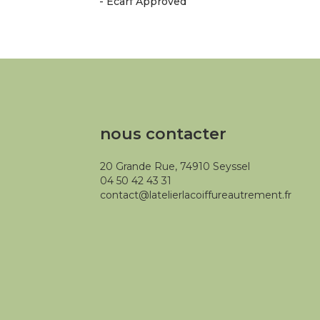
- Ecarf Approved
nous contacter
20 Grande Rue, 74910 Seyssel
04 50 42 43 31
contact@latelierlacoiffureautrement.fr